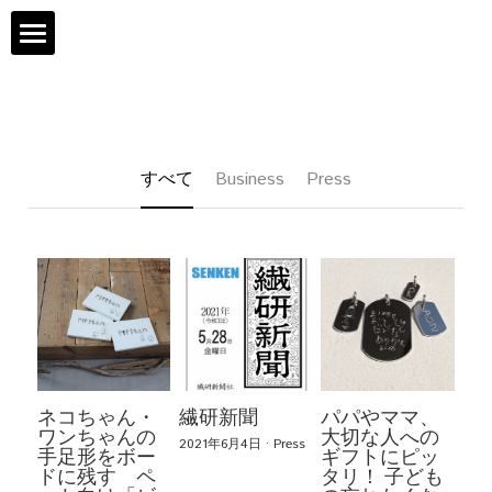
TOP
ABOUT
すべて
Business
Press
SERVICE
Instagram
SNS
WEB SHOP
ネコちゃん・
繊研新聞
パパやママ、
BLOG
ワンちゃんの
大切な人への
2021年6月4日
·
Press
手足形をボー
ギフトにピッ
ドに残す ペ
タリ！ 子ども