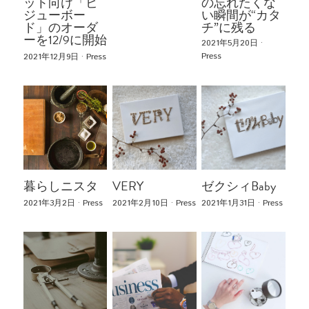
CONTACT
ット向け「ビ
の忘れたくな
ジューボー
い瞬間が“カタ
ド」のオーダ
チ”に残る
ーを12/9に開始
2021年5月20日
·
Press
2021年12月9日
·
Press
暮らしニスタ
VERY
ゼクシィBaby
2021年3月2日
·
Press
2021年2月10日
·
Press
2021年1月31日
·
Press