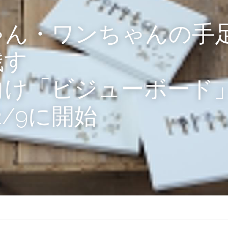
ゃん・ワンちゃんの手
残す　
向け「ビジューボード
2/9に開始
け。立体的なお名前を装飾を施し、
が一体となったボード～