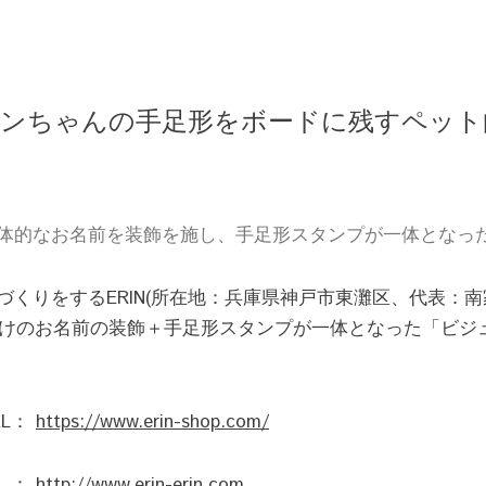
ンちゃんの手足形をボードに残すペット
体的なお名前を装飾を施し、手足形スタンプが一体となっ
くりをするERIN(所在地：兵庫県神戸市東灘区、代表：南家 絵
ト向けのお名前の装飾＋手足形スタンプが一体となった「ビジ
L：
https://www.erin-shop.com/
　：
http://www.erin-erin.com