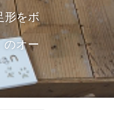
足形をボ
」のオー