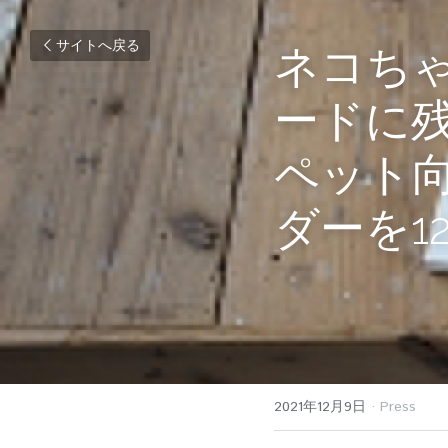
サイトへ戻る
ネコち
ードに
ペット
ダーを1
～世界に一つだ
手足形スタンプ
2021年12月9日
·
Press