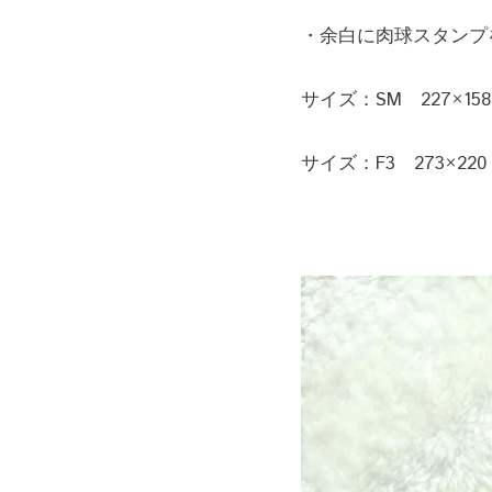
・余白に肉球スタンプ
サイズ：SM　227×15
サイズ：F3　273×22